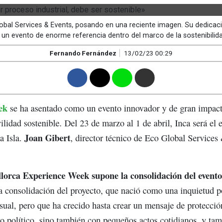
lobal Services & Events, posando en una reciente imagen. Su dedicac
 evento de enorme referencia dentro del marco de la sostenibilidad e
Fernando Fernández
13/02/23 00:29
F
T
W
M
ek
se ha asentado como un evento innovador y de gran impacto
lidad sostenible. Del 23 de marzo al 1 de abril, Inca será el 
Joan Gibert
a Isla.
, director técnico de Eco Global Services
lorca Experience Week supone la consolidación del evento
la consolidación del proyecto, que nació como una inquietud p
sual, pero que ha crecido hasta crear un mensaje de protecci
o político, sino también con pequeños actos cotidianos, y ta