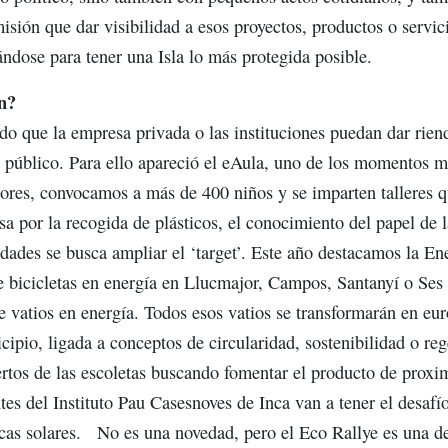
misión que dar visibilidad a esos proyectos, productos o servic
zándose para tener una Isla lo más protegida posible.
n?
o que la empresa privada o las instituciones puedan dar riend
an público. Para ello apareció el eAula, uno de los momentos m
ores, convocamos a más de 400 niños y se imparten talleres q
asa por la recogida de plásticos, el conocimiento del papel de 
dades se busca ampliar el ‘target’. Este año destacamos la En
e bicicletas en energía en Llucmajor, Campos, Santanyí o Ses S
 vatios en energía. Todos esos vatios se transformarán en eur
cipio, ligada a conceptos de circularidad, sostenibilidad o r
ertos de las escoletas buscando fomentar el producto de proxim
ntes del Instituto Pau Casesnoves de Inca van a tener el desafí
acas solares. No es una novedad, pero el Eco Rallye es una de